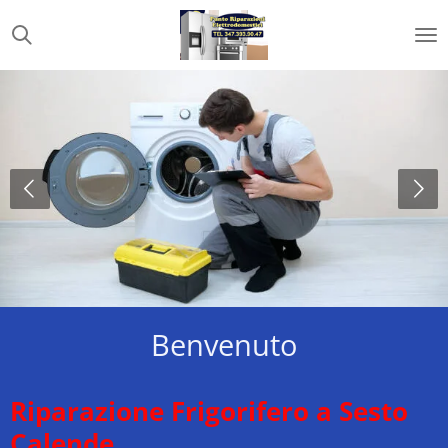
Vai
al
contenuto
principale
Benvenuto
Riparazione Frigorifero a Sesto
Calende