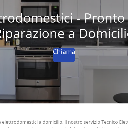
trodomestici - Pronto
iparazione a Domicil
Chiama
 elettrodomestici a domicilio. Il nostro servizio Tecnico Ele