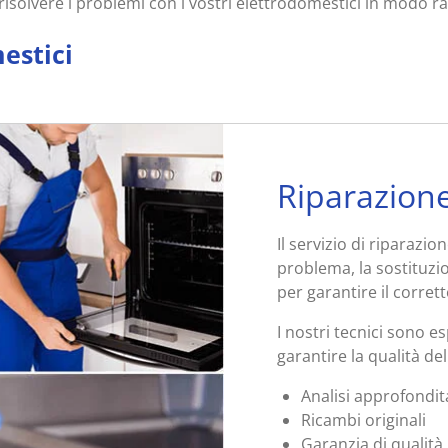
 risolvere i problemi con i vostri elettrodomestici in modo r
estici
Riparazione
Il servizio di riparazio
problema, la sostituzi
per garantire il corre
I nostri tecnici sono es
garantire la qualità del
Analisi approfondit
Ricambi originali
Garanzia di qualità