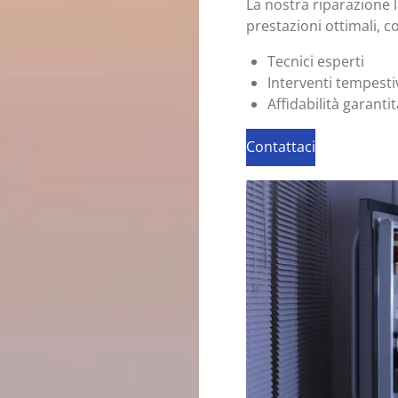
La nostra riparazione l
prestazioni ottimali, c
Tecnici esperti
Interventi tempesti
Affidabilità garantit
Contattaci